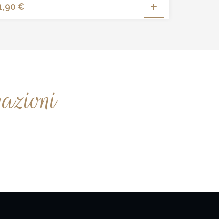
1,90
€
to
.
mazioni
no
to