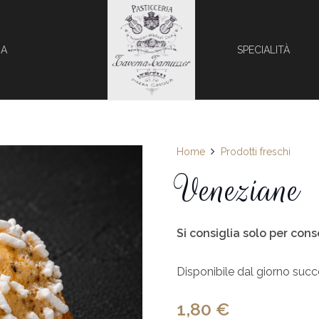
IA
SPECIALITÀ
Home
Prodotti freschi
Veneziane
Si consiglia solo per cons
Disponibile dal giorno succe
1,80
€