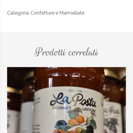
Lamponi
Categoria:
Confetture e Marmellate
quantità
Prodotti correlati