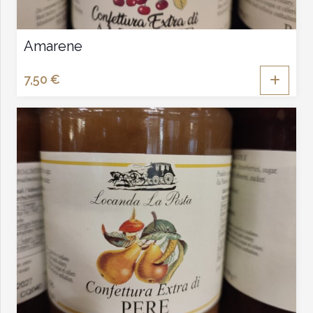
Amarene
7,50
€