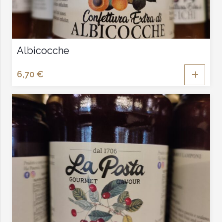
Albicocche
6,70
€