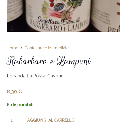
Home
Confetture e Marmellate
Rabarbaro e Lamponi
Locanda La Posta, Cavour
8,30
€
6 disponibili
Rabarbaro
AGGIUNGI AL CARRELLO
e